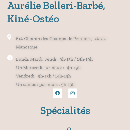
Aurélie Belleri-Barbé,
Kiné-Ostéo
614 Chemin des Champs de Pruniers, 04100
Manosque
Lundi, Mardi, Jeudi : 9h-13h / 14h-19h
Un Mercredi sur deux : 14h-19h
Vendredi : 9h-13h / 14h-19h
Un samedi par mois : 9h-13h
F
I
a
n
c
s
e
t
Spécialités
b
a
o
g
o
r
k
a
m